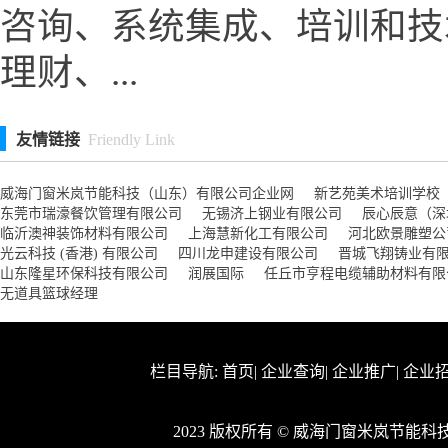
咨询、系统集成、培训和技
理财、...
友情链接
Friendly Link
威海门窗米岚节能科技（山东）有限公司企业网
新艺苑美术培训学校
东莞市瑞濠餐饮管理有限公司
无锡济上钢业有限公司
辰心辰意（深
临沂澳神装饰材料有限公司
上海慧新化工有限公司
河北欧景雕塑公
光云科技 (香港) 有限公司
四川龙申建设有限公司
晋城飞翔铸业有
山东隆星环保科技有限公司
润展国际
任丘市亨程电缆辅助材料有限
无道具篮球经理
栏目导航:
首页
|
企业查询
|
企业推广
|
企业
2023 版权所有 © 威海门窗米岚节